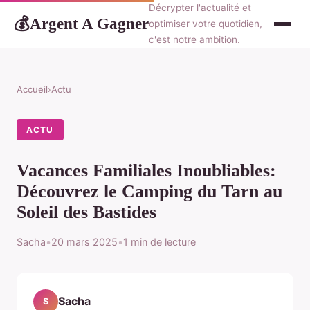
Décrypter l'actualité et
Argent A Gagner
💰
optimiser votre quotidien,
c'est notre ambition.
Accueil
›
Actu
ACTU
Vacances Familiales Inoubliables:
Découvrez le Camping du Tarn au
Soleil des Bastides
Sacha
•
20 mars 2025
•
1 min de lecture
Sacha
S