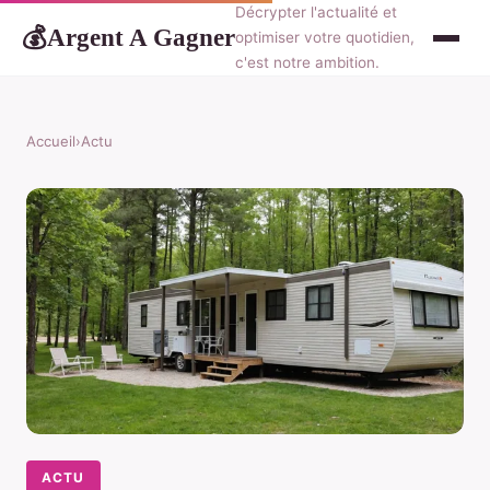
Décrypter l'actualité et
Argent A Gagner
💰
optimiser votre quotidien,
c'est notre ambition.
Accueil
›
Actu
ACTU